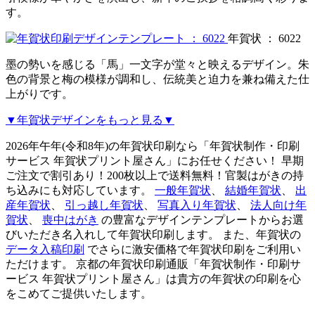
す。
年賀状 ： 6022
墨の勢いを感じる「馬」一文字が堂々と映えるデザイン。朱
色の背景と梅の模様が調和し、伝統美と迫力を兼ね備えた仕
上がりです。
▼年賀状デザインをもっと見る▼
2026年午年(令和8年)の年賀状印刷なら「年賀状制作・印刷
サービス 年賀状プリント屋さん」にお任せください！ 早期
ご注文で割引あり！200枚以上で送料無料！官製はがきの持
ち込みにも対応しています。
一般年賀状
、
結婚年賀状
、
出
産年賀状
、
引っ越し年賀状
、
写真入り年賀状
、
法人向け年
賀状
、
喪中はがき
の豊富なデザインテンプレートからお選
びいただき名入れして年賀状印刷します。 また、年賀状の
データ入稿印刷
でさらに激安価格で年賀状印刷をご利用い
ただけます。 京都の年賀状印刷通販「年賀状制作・印刷サ
ービス 年賀状プリント屋さん」は貴方の年賀状の印刷を心
をこめてご提供いたします。