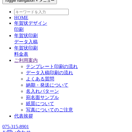
Toggle navigation
×
メニュー
HOME
年賀状デザイン
印刷
年賀状印刷
データ入稿
年賀状印刷
料金表
ご利用案内
テンプレート印刷の流れ
データ入稿印刷の流れ
よくある質問
納期・発送について
名入れパターン
宛名面サンプル
紙質について
写真についてのご注意
代表挨拶
075-315-8901