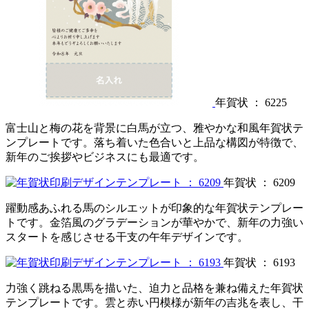
年賀状 ： 6225
富士山と梅の花を背景に白馬が立つ、雅やかな和風年賀状テ
ンプレートです。落ち着いた色合いと上品な構図が特徴で、
新年のご挨拶やビジネスにも最適です。
年賀状 ： 6209
躍動感あふれる馬のシルエットが印象的な年賀状テンプレー
トです。金箔風のグラデーションが華やかで、新年の力強い
スタートを感じさせる干支の午年デザインです。
年賀状 ： 6193
力強く跳ねる黒馬を描いた、迫力と品格を兼ね備えた年賀状
テンプレートです。雲と赤い円模様が新年の吉兆を表し、干