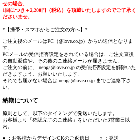
せの場合、
1回につき＋2,200円（税込）を頂戴いたしますのでご了承く
ださいませ。
*【携帯・スマホからご注文の方へ】*
ご注文後のメールはPC（@love.co.jp）からの送信となりま
す。
PCメールの受信拒否設定
をされている場合は、ご注文直後
の自動返信や、その後のご連絡メールが届きません。
ご注文の前に、
nenga@love.co.jp
の
受信拒否設定を解除
いた
だきますよう、お願いいたします。
それでも届かない場合は
nenga@love.co.jp
までご連絡下さ
い。
納期について
原則として、以下のタイミングで発送いたします。
お客様より「確認完了のご連絡」をいただいた3営業日以
内。
● ：お客様からデザインOKのご返信日 ○ ：発送