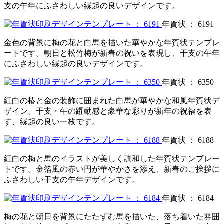
支の午年にふさわしい縁起の良いデザインです。
年賀状 ： 6191
金色の背景に梅の花と白馬を描いた華やかな年賀状テンプレ
ートです。朝日と松竹梅が新春の祝いを表現し、干支の午年
にふさわしい縁起の良いデザインです。
年賀状 ： 6350
紅白の椿と金の装飾に囲まれた白馬が華やかな和風年賀状デ
ザイン。干支・午の躍動感と豪華な彩りが新年の祝福を表
す、縁起の良い一枚です。
年賀状 ： 6188
紅白の梅と馬のイラストが美しく調和した年賀状テンプレー
トです。金箔風の赤い円が華やかさを添え、新春のご挨拶に
ふさわしい干支の午年デザインです。
年賀状 ： 6184
梅の花と朝日を背景にたたずむ馬を描いた、落ち着いた雰囲