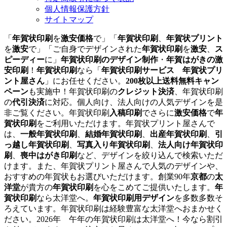
個人情報保護方針
サイトマップ
「
年賀状印刷
を
激安価格
で」「
年賀状印刷
、
年賀状プリント
を
激安
で」「ご自身でデザインされた
年賀状印刷
を
激安
、
ス
ピーディー
に」
年賀状印刷のデザイン制作
・
年賀はがきの激
安印刷
！
年賀状印刷
なら「
年賀状印刷サービス 年賀状プリ
ント屋さん
」にお任せください。
200枚以上送料無料キャン
ペーン
も実施中！年賀状印刷の
クレジット決済
、年賀状印刷
の
代引決済
に対応。個人向け、法人向けの人気デザインを是
非ご覧ください。年賀状印刷
入稿印刷
でさらに
激安価格
で
年
賀状印刷
をご利用いただけます。年賀状プリント屋さんで
は、
一般年賀状印刷
、
結婚年賀状印刷
、
出産年賀状印刷
、
引
っ越し年賀状印刷
、
写真入り年賀状印刷
、
法人向け年賀状印
刷
、
喪中はがき印刷
など、デザインを絞り込んで検索いただ
けます。また、年賀状プリント屋さんで人気のデザインや、
おすすめの年賀状もお選びいただけます。創業90年
京都
の
太
洋堂
が貴方の
年賀状印刷
を心をこめてご提供いたします。
年
賀状印刷
なら太洋堂へ。
年賀状印刷用デザイン
を多数多数そ
ろえています。年賀状印刷は経験豊富な太洋堂へおまかせく
ださい。2026年 午年の年賀状印刷は太洋堂へ！今なら割引