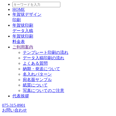
HOME
年賀状デザイン
印刷
年賀状印刷
データ入稿
年賀状印刷
料金表
ご利用案内
テンプレート印刷の流れ
データ入稿印刷の流れ
よくある質問
納期・発送について
名入れパターン
宛名面サンプル
紙質について
写真についてのご注意
代表挨拶
075-315-8901
お問い合わせ