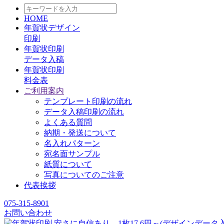
HOME
年賀状デザイン
印刷
年賀状印刷
データ入稿
年賀状印刷
料金表
ご利用案内
テンプレート印刷の流れ
データ入稿印刷の流れ
よくある質問
納期・発送について
名入れパターン
宛名面サンプル
紙質について
写真についてのご注意
代表挨拶
075-315-8901
お問い合わせ