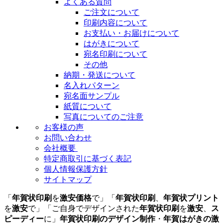
よくある質問
ご注文について
印刷内容について
お支払い・お届けについて
はがきについて
宛名印刷について
その他
納期・発送について
名入れパターン
宛名面サンプル
紙質について
写真についてのご注意
お客様の声
お問い合わせ
会社概要
特定商取引に基づく表記
個人情報保護方針
サイトマップ
「
年賀状印刷
を
激安価格
で」「
年賀状印刷
、
年賀状プリント
を
激安
で」「ご自身でデザインされた
年賀状印刷
を
激安
、
ス
ピーディー
に」
年賀状印刷のデザイン制作
・
年賀はがきの激