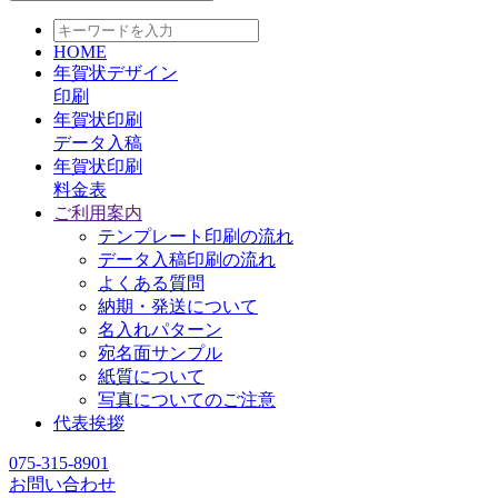
HOME
年賀状デザイン
印刷
年賀状印刷
データ入稿
年賀状印刷
料金表
ご利用案内
テンプレート印刷の流れ
データ入稿印刷の流れ
よくある質問
納期・発送について
名入れパターン
宛名面サンプル
紙質について
写真についてのご注意
代表挨拶
075-315-8901
お問い合わせ