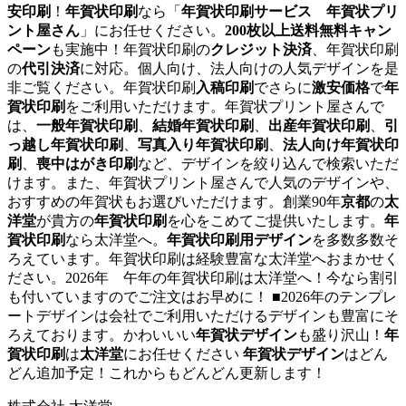
安印刷
！
年賀状印刷
なら「
年賀状印刷サービス 年賀状プリ
ント屋さん
」にお任せください。
200枚以上送料無料キャン
ペーン
も実施中！年賀状印刷の
クレジット決済
、年賀状印刷
の
代引決済
に対応。個人向け、法人向けの人気デザインを是
非ご覧ください。年賀状印刷
入稿印刷
でさらに
激安価格
で
年
賀状印刷
をご利用いただけます。年賀状プリント屋さんで
は、
一般年賀状印刷
、
結婚年賀状印刷
、
出産年賀状印刷
、
引
っ越し年賀状印刷
、
写真入り年賀状印刷
、
法人向け年賀状印
刷
、
喪中はがき印刷
など、デザインを絞り込んで検索いただ
けます。また、年賀状プリント屋さんで人気のデザインや、
おすすめの年賀状もお選びいただけます。創業90年
京都
の
太
洋堂
が貴方の
年賀状印刷
を心をこめてご提供いたします。
年
賀状印刷
なら太洋堂へ。
年賀状印刷用デザイン
を多数多数そ
ろえています。年賀状印刷は経験豊富な太洋堂へおまかせく
ださい。2026年 午年の年賀状印刷は太洋堂へ！今なら割引
も付いていますのでご注文はお早めに！ ■2026年のテンプレ
ートデザインは会社でご利用いただけるデザインも豊富にそ
ろえております。かわいいい
年賀状デザイン
も盛り沢山！
年
賀状印刷
は
太洋堂
にお任せください
年賀状デザイン
はどん
どん追加予定！これからもどんどん更新します！