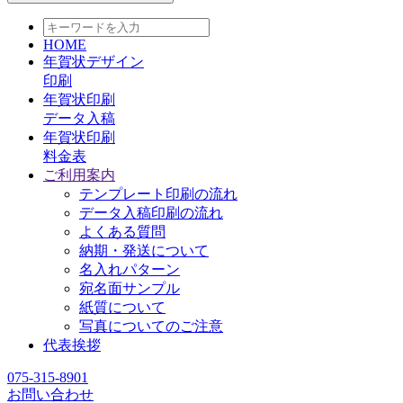
HOME
年賀状デザイン
印刷
年賀状印刷
データ入稿
年賀状印刷
料金表
ご利用案内
テンプレート印刷の流れ
データ入稿印刷の流れ
よくある質問
納期・発送について
名入れパターン
宛名面サンプル
紙質について
写真についてのご注意
代表挨拶
075-315-8901
お問い合わせ