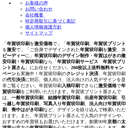
お客様の声
お問い合わせ
会社概要
特定商取引に基づく表記
個人情報保護方針
サイトマップ
「
年賀状印刷
を
激安価格
で」「
年賀状印刷
、
年賀状プリント
を
激安
で」「ご自身でデザインされた
年賀状印刷
を
激安
、
ス
ピーディー
に」
年賀状印刷のデザイン制作
・
年賀はがきの激
安印刷
！
年賀状印刷
なら「
年賀状印刷サービス 年賀状プリ
ント屋さん
」にお任せください。
200枚以上送料無料キャン
ペーン
も実施中！年賀状印刷の
クレジット決済
、年賀状印刷
の
代引決済
に対応。個人向け、法人向けの人気デザインを是
非ご覧ください。年賀状印刷
入稿印刷
でさらに
激安価格
で
年
賀状印刷
をご利用いただけます。年賀状プリント屋さんで
は、
一般年賀状印刷
、
結婚年賀状印刷
、
出産年賀状印刷
、
引
っ越し年賀状印刷
、
写真入り年賀状印刷
、
法人向け年賀状印
刷
、
喪中はがき印刷
など、デザインを絞り込んで検索いただ
けます。また、年賀状プリント屋さんで人気のデザインや、
おすすめの年賀状もお選びいただけます。創業90年
京都
の
太
洋堂
が貴方の
年賀状印刷
を心をこめてご提供いたします。
年