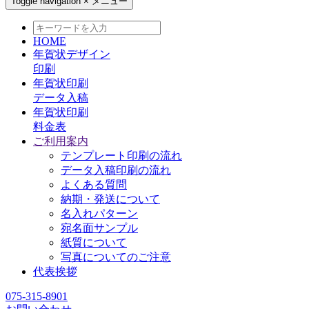
Toggle navigation
×
メニュー
HOME
年賀状デザイン
印刷
年賀状印刷
データ入稿
年賀状印刷
料金表
ご利用案内
テンプレート印刷の流れ
データ入稿印刷の流れ
よくある質問
納期・発送について
名入れパターン
宛名面サンプル
紙質について
写真についてのご注意
代表挨拶
075-315-8901