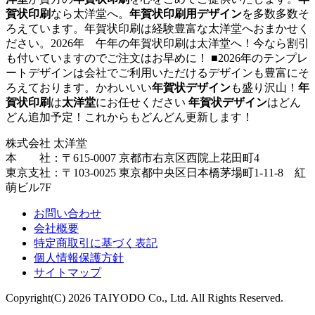
賀状印刷
なら太洋堂へ。
年賀状印刷用デザイン
を多数多数そ
ろえています。年賀状印刷は経験豊富な太洋堂へおまかせく
ださい。2026年 午年の年賀状印刷は太洋堂へ！今なら割引
も付いていますのでご注文はお早めに！ ■2026年のテンプレ
ートデザインは会社でご利用いただけるデザインも豊富にそ
ろえております。かわいいい
年賀状デザイン
も盛り沢山！
年
賀状印刷
は
太洋堂
にお任せください
年賀状デザイン
はどん
どん追加予定！これからもどんどん更新します！
株式会社 太洋堂
本 社：〒615-0007 京都市右京区西院上花田町4
東京支社：〒103-0025 東京都中央区日本橋茅場町1-11-8 紅
萌ビル7F
お問い合わせ
会社概要
特定商取引に基づく表記
個人情報保護方針
サイトマップ
Copyright(C) 2026 TAIYODO Co., Ltd. All Rights Reserved.