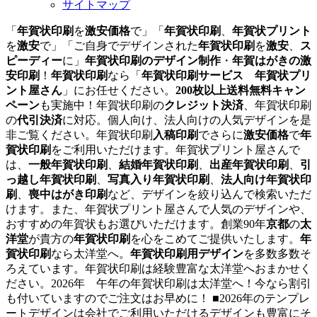
サイトマップ
「
年賀状印刷
を
激安価格
で」「
年賀状印刷
、
年賀状プリント
を
激安
で」「ご自身でデザインされた
年賀状印刷
を
激安
、
ス
ピーディー
に」
年賀状印刷のデザイン制作
・
年賀はがきの激
安印刷
！
年賀状印刷
なら「
年賀状印刷サービス 年賀状プリ
ント屋さん
」にお任せください。
200枚以上送料無料キャン
ペーン
も実施中！年賀状印刷の
クレジット決済
、年賀状印刷
の
代引決済
に対応。個人向け、法人向けの人気デザインを是
非ご覧ください。年賀状印刷
入稿印刷
でさらに
激安価格
で
年
賀状印刷
をご利用いただけます。年賀状プリント屋さんで
は、
一般年賀状印刷
、
結婚年賀状印刷
、
出産年賀状印刷
、
引
っ越し年賀状印刷
、
写真入り年賀状印刷
、
法人向け年賀状印
刷
、
喪中はがき印刷
など、デザインを絞り込んで検索いただ
けます。また、年賀状プリント屋さんで人気のデザインや、
おすすめの年賀状もお選びいただけます。創業90年
京都
の
太
洋堂
が貴方の
年賀状印刷
を心をこめてご提供いたします。
年
賀状印刷
なら太洋堂へ。
年賀状印刷用デザイン
を多数多数そ
ろえています。年賀状印刷は経験豊富な太洋堂へおまかせく
ださい。2026年 午年の年賀状印刷は太洋堂へ！今なら割引
も付いていますのでご注文はお早めに！ ■2026年のテンプレ
ートデザインは会社でご利用いただけるデザインも豊富にそ