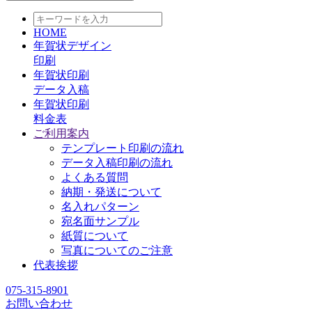
HOME
年賀状デザイン
印刷
年賀状印刷
データ入稿
年賀状印刷
料金表
ご利用案内
テンプレート印刷の流れ
データ入稿印刷の流れ
よくある質問
納期・発送について
名入れパターン
宛名面サンプル
紙質について
写真についてのご注意
代表挨拶
075-315-8901
お問い合わせ