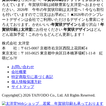
ろえています。年賀状印刷は経験豊富な太洋堂へおまかせく
ださい。2026年 午年の年賀状印刷は太洋堂へ！今なら割引
も付いていますのでご注文はお早めに！ ■2026年のテンプレ
ートデザインは会社でご利用いただけるデザインも豊富にそ
ろえております。かわいいい
年賀状デザイン
も盛り沢山！
年
賀状印刷
は
太洋堂
にお任せください
年賀状デザイン
はどん
どん追加予定！これからもどんどん更新します！
株式会社 太洋堂
本 社：〒615-0007 京都市右京区西院上花田町4
東京支社：〒103-0025 東京都中央区日本橋茅場町1-11-8 紅
萌ビル7F
お問い合わせ
会社概要
特定商取引に基づく表記
個人情報保護方針
サイトマップ
Copyright(C) 2026 TAIYODO Co., Ltd. All Rights Reserved.