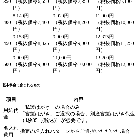
350
（税抜価格6,650
（税抜価格7,350
（税抜価格9,100
円）
円）
円）
8,140円
9,020円
11,000円
400
（税抜価格7,400
（税抜価格8,200
（税抜価格10,000
円）
円）
円）
9,158円
9,900円
12,375円
450
（税抜価格8,325
（税抜価格9,000
（税抜価格11,250
円）
円）
円）
9,900円
11,000円
13,200円
500
（税抜価格9,000
（税抜価格10,000
（税抜価格12,000
円）
円）
円）
基本料金に含まれるもの
項目
内容
「私製はがき」の場合のみ
用紙代
「官製はがき」ご選択の場合、別途官製はがき代金
金
（1枚85円(税込)）が必要です。
名入れ
指定の名入れパターンからご選択いただいた場合
費用