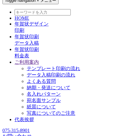
Toggle navigation
×
メニュー
HOME
年賀状デザイン
印刷
年賀状印刷
データ入稿
年賀状印刷
料金表
ご利用案内
テンプレート印刷の流れ
データ入稿印刷の流れ
よくある質問
納期・発送について
名入れパターン
宛名面サンプル
紙質について
写真についてのご注意
代表挨拶
075-315-8901