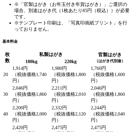
※「官製はがき（お年玉付き年賀はがき）」ご選択の
場合、別途はがき代（1枚あたり85円（税込））が必要
です。
※テンプレート印刷は、「写真印画紙プリント」を行
っておりません。
基本料金
枚
私製はがき
官製はがき
数
（はがき代別途）
180kg
220kg
1,914円
1,980円
1,760円
20
（税抜価格1,740
（税抜価格1,800
（税抜価格1,600
円）
円）
円）
2,046円
2,211円
2,046円
30
（税抜価格1,860
（税抜価格2,010
（税抜価格1,860
円）
円）
円）
2,200円
2,332円
2,244円
40
（税抜価格2,000
（税抜価格2,120
（税抜価格2,040
円）
円）
円）
2,420円
2,475円
2,475円