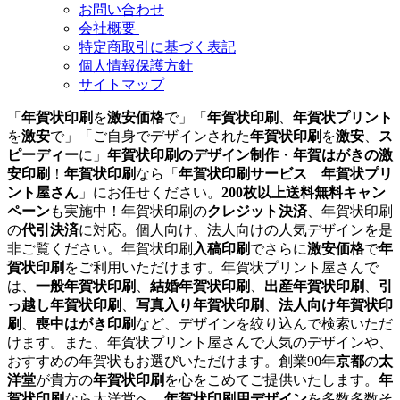
お問い合わせ
会社概要
特定商取引に基づく表記
個人情報保護方針
サイトマップ
「
年賀状印刷
を
激安価格
で」「
年賀状印刷
、
年賀状プリント
を
激安
で」「ご自身でデザインされた
年賀状印刷
を
激安
、
ス
ピーディー
に」
年賀状印刷のデザイン制作
・
年賀はがきの激
安印刷
！
年賀状印刷
なら「
年賀状印刷サービス 年賀状プリ
ント屋さん
」にお任せください。
200枚以上送料無料キャン
ペーン
も実施中！年賀状印刷の
クレジット決済
、年賀状印刷
の
代引決済
に対応。個人向け、法人向けの人気デザインを是
非ご覧ください。年賀状印刷
入稿印刷
でさらに
激安価格
で
年
賀状印刷
をご利用いただけます。年賀状プリント屋さんで
は、
一般年賀状印刷
、
結婚年賀状印刷
、
出産年賀状印刷
、
引
っ越し年賀状印刷
、
写真入り年賀状印刷
、
法人向け年賀状印
刷
、
喪中はがき印刷
など、デザインを絞り込んで検索いただ
けます。また、年賀状プリント屋さんで人気のデザインや、
おすすめの年賀状もお選びいただけます。創業90年
京都
の
太
洋堂
が貴方の
年賀状印刷
を心をこめてご提供いたします。
年
賀状印刷
なら太洋堂へ。
年賀状印刷用デザイン
を多数多数そ