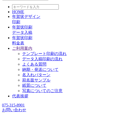
HOME
年賀状デザイン
印刷
年賀状印刷
データ入稿
年賀状印刷
料金表
ご利用案内
テンプレート印刷の流れ
データ入稿印刷の流れ
よくある質問
納期・発送について
名入れパターン
宛名面サンプル
紙質について
写真についてのご注意
代表挨拶
075-315-8901
お問い合わせ