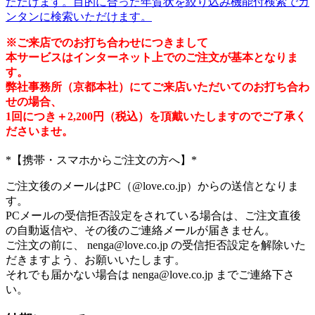
ただけます。目的に合った年賀状を絞り込み機能付検索でカ
ンタンに検索いただけます。
※ご来店でのお打ち合わせにつきまして
本サービスはインターネット上でのご注文が基本となりま
す。
弊社事務所（京都本社）にてご来店いただいてのお打ち合わ
せの場合、
1回につき＋2,200円（税込）を頂戴いたしますのでご了承く
ださいませ。
*【携帯・スマホからご注文の方へ】*
ご注文後のメールはPC（@love.co.jp）からの送信となりま
す。
PCメールの受信拒否設定
をされている場合は、ご注文直後
の自動返信や、その後のご連絡メールが届きません。
ご注文の前に、
nenga@love.co.jp
の
受信拒否設定を解除
いた
だきますよう、お願いいたします。
それでも届かない場合は
nenga@love.co.jp
までご連絡下さ
い。