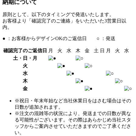
納期について
原則として、以下のタイミングで発送いたします。
お客様より「確認完了のご連絡」をいただいた3営業日以
内。
● ：お客様からデザインOKのご返信日 ○ ：発送
確認完了のご返信日
月
火
水
木
金
土
日
月
火
水
土・日・月
火
水
木
金
※祝日・年末年始など当社休業日をはさむ場合はその
日数が追加されます。
※注文の混雑等の状況により、発送までの日数が異な
る可能性がございます。その際はあらかじめ当社スタ
ッフからご案内させていただきますのでご了承くださ
い。