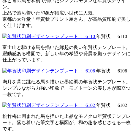
赤と青の馬を和柄で描いたシンプルモダンな年賀状デザイ
ン。
上品で落ち着いた印象が幅広い世代に人気。
京都の太洋堂「年賀状プリント屋さん」が高品質印刷で美し
く仕上げます。
年賀状 ： 6110
富士山と駆ける馬を描いた縁起の良い年賀状テンプレート。
躍動感ある構図で、新しい年の希望や発展を願うデザインに
仕上がっています。
年賀状 ： 6106
満月を背に跳ねる馬を描いた墨絵調の年賀状テンプレート。
シンプルながら力強い印象で、モノトーンの美しさが際立つ
一枚です。
年賀状 ： 6102
松竹梅に囲まれた馬を描いた上品なモノクロ年賀状テンプレ
ート。落ち着いた筆文字と構図が、和の趣を感じさせる一枚
です。