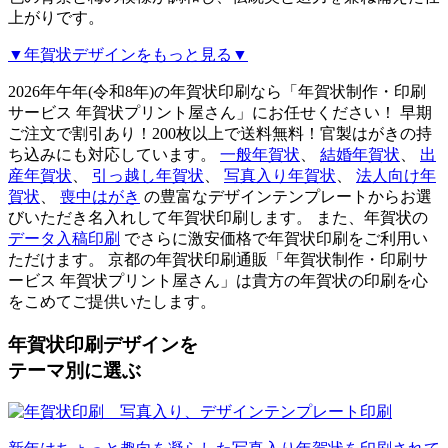
上がりです。
▼年賀状デザインをもっと見る▼
2026年午年(令和8年)の年賀状印刷なら「年賀状制作・印刷
サービス 年賀状プリント屋さん」にお任せください！ 早期
ご注文で割引あり！200枚以上で送料無料！官製はがきの持
ち込みにも対応しています。
一般年賀状
、
結婚年賀状
、
出
産年賀状
、
引っ越し年賀状
、
写真入り年賀状
、
法人向け年
賀状
、
喪中はがき
の豊富なデザインテンプレートからお選
びいただき名入れして年賀状印刷します。 また、年賀状の
データ入稿印刷
でさらに激安価格で年賀状印刷をご利用い
ただけます。 京都の年賀状印刷通販「年賀状制作・印刷サ
ービス 年賀状プリント屋さん」は貴方の年賀状の印刷を心
をこめてご提供いたします。
年賀状印刷デザインを
テーマ別に選ぶ