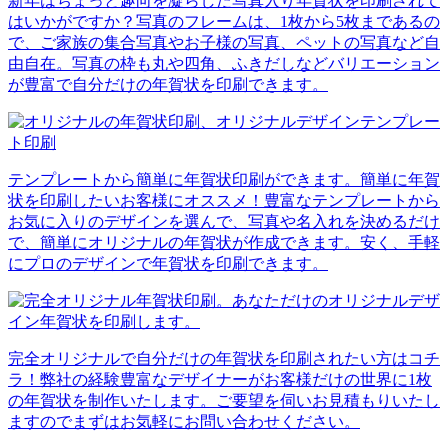
新年はちょっと趣向を凝らした写真入り年賀状を印刷されて
はいかがですか？写真のフレームは、1枚から5枚まであるの
で、ご家族の集合写真やお子様の写真、ペットの写真など自
由自在。写真の枠も丸や四角、ふきだしなどバリエーション
が豊富で自分だけの年賀状を印刷できます。
テンプレートから簡単に年賀状印刷ができます。簡単に年賀
状を印刷したいお客様にオススメ！豊富なテンプレートから
お気に入りのデザインを選んで、写真や名入れを決めるだけ
で、簡単にオリジナルの年賀状が作成できます。安く、手軽
にプロのデザインで年賀状を印刷できます。
完全オリジナルで自分だけの年賀状を印刷されたい方はコチ
ラ！弊社の経験豊富なデザイナーがお客様だけの世界に1枚
の年賀状を制作いたします。ご要望を伺いお見積もりいたし
ますのでまずはお気軽にお問い合わせください。