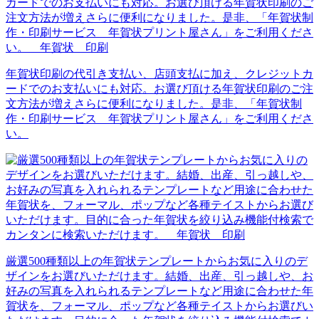
年賀状印刷の代引き支払い、店頭支払に加え、クレジットカ
ードでのお支払いにも対応。お選び頂ける年賀状印刷のご注
文方法が増えさらに便利になりました。是非、「年賀状制
作・印刷サービス 年賀状プリント屋さん」をご利用くださ
い。
厳選500種類以上の年賀状テンプレートからお気に入りのデ
ザインをお選びいただけます。結婚、出産、引っ越しや、お
好みの写真を入れられるテンプレートなど用途に合わせた年
賀状を、フォーマル、ポップなど各種テイストからお選びい