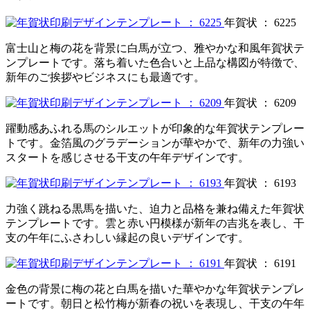
年賀状 ： 6225
富士山と梅の花を背景に白馬が立つ、雅やかな和風年賀状テ
ンプレートです。落ち着いた色合いと上品な構図が特徴で、
新年のご挨拶やビジネスにも最適です。
年賀状 ： 6209
躍動感あふれる馬のシルエットが印象的な年賀状テンプレー
トです。金箔風のグラデーションが華やかで、新年の力強い
スタートを感じさせる干支の午年デザインです。
年賀状 ： 6193
力強く跳ねる黒馬を描いた、迫力と品格を兼ね備えた年賀状
テンプレートです。雲と赤い円模様が新年の吉兆を表し、干
支の午年にふさわしい縁起の良いデザインです。
年賀状 ： 6191
金色の背景に梅の花と白馬を描いた華やかな年賀状テンプレ
ートです。朝日と松竹梅が新春の祝いを表現し、干支の午年