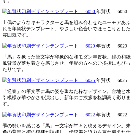
す。
年賀状 ： 6050
土偶のようなキャラクターと馬を組み合わせたユーモアあふ
れる年賀状テンプレート。やさしい色合いでほっこりとした
雰囲気です。
年賀状 ： 6029
「馬」を象った筆文字が印象的な和モダン年賀状。緑の和紙
風背景が落ち着きを感じさせ、年配の方へのご挨拶にもぴっ
たりです。
年賀状 ： 6025
「迎春」の筆文字に馬の姿を重ねた粋なデザイン。金地と水
引模様が華やかさを演出し、新年のご挨拶を格調高く彩りま
す。
年賀状 ： 6022
墨の勢いを感じる「馬」一文字が堂々と映えるデザイン。朱
色の背景と梅の模様が調和し、伝統美と迫力を兼ね備えた仕