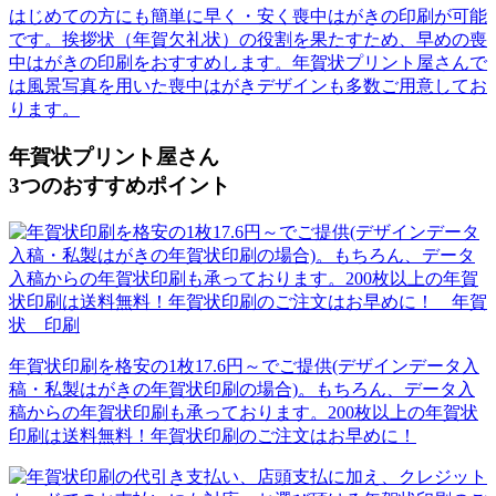
はじめての方にも簡単に早く・安く喪中はがきの印刷が可能
です。挨拶状（年賀欠礼状）の役割を果たすため、早めの喪
中はがきの印刷をおすすめします。年賀状プリント屋さんで
は風景写真を用いた喪中はがきデザインも多数ご用意してお
ります。
年賀状プリント屋さん
3
つの
おすすめポイント
年賀状印刷を格安の1枚17.6円～でご提供(デザインデータ入
稿・私製はがきの年賀状印刷の場合)。もちろん、データ入
稿からの年賀状印刷も承っております。200枚以上の年賀状
印刷は送料無料！年賀状印刷のご注文はお早めに！