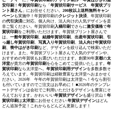
安印刷
！
年賀状印刷
なら「
年賀状印刷サービス 年賀状プリ
ント屋さん
」にお任せください。
200枚以上送料無料キャン
ペーン
も実施中！年賀状印刷の
クレジット決済
、年賀状印刷
の
代引決済
に対応。個人向け、法人向けの人気デザインを是
非ご覧ください。年賀状印刷
入稿印刷
でさらに
激安価格
で
年
賀状印刷
をご利用いただけます。年賀状プリント屋さんで
は、
一般年賀状印刷
、
結婚年賀状印刷
、
出産年賀状印刷
、
引
っ越し年賀状印刷
、
写真入り年賀状印刷
、
法人向け年賀状印
刷
、
喪中はがき印刷
など、デザインを絞り込んで検索いただ
けます。また、年賀状プリント屋さんで人気のデザインや、
おすすめの年賀状もお選びいただけます。創業90年
京都
の
太
洋堂
が貴方の
年賀状印刷
を心をこめてご提供いたします。
年
賀状印刷
なら太洋堂へ。
年賀状印刷用デザイン
を多数多数そ
ろえています。年賀状印刷は経験豊富な太洋堂へおまかせく
ださい。2026年 午年の年賀状印刷は太洋堂へ！今なら割引
も付いていますのでご注文はお早めに！ ■2026年のテンプレ
ートデザインは会社でご利用いただけるデザインも豊富にそ
ろえております。かわいいい
年賀状デザイン
も盛り沢山！
年
賀状印刷
は
太洋堂
にお任せください
年賀状デザイン
はどん
どん追加予定！これからもどんどん更新します！