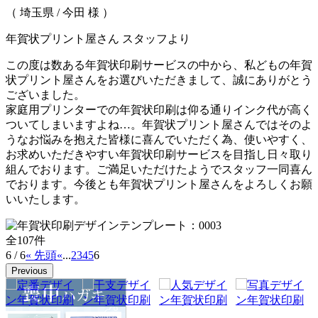
（ 埼玉県 / 今田 様 ）
年賀状プリント屋さん スタッフより
この度は数ある年賀状印刷サービスの中から、私どもの年賀
状プリント屋さんをお選びいただきまして、誠にありがとう
ございました。
家庭用プリンターでの年賀状印刷は仰る通りインク代が高く
ついてしまいますよね…。年賀状プリント屋さんではそのよ
うなお悩みを抱えた皆様に喜んでいただく為、使いやすく、
お求めいただきやすい年賀状印刷サービスを目指し日々取り
組んでおります。ご満足いただけたようでスタッフ一同喜ん
でおります。今後とも年賀状プリント屋さんをよろしくお願
いいたします。
全107件
6 / 6
« 先頭
«
...
2
3
4
5
6
Previous