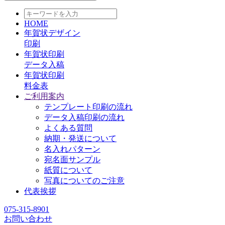
HOME
年賀状デザイン
印刷
年賀状印刷
データ入稿
年賀状印刷
料金表
ご利用案内
テンプレート印刷の流れ
データ入稿印刷の流れ
よくある質問
納期・発送について
名入れパターン
宛名面サンプル
紙質について
写真についてのご注意
代表挨拶
075-315-8901
お問い合わせ