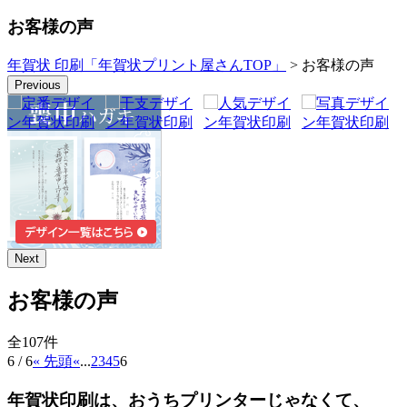
お客様の声
年賀状 印刷「年賀状プリント屋さんTOP」
> お客様の声
Previous
Next
お客様の声
全107件
6 / 6
« 先頭
«
...
2
3
4
5
6
年賀状印刷は、おうちプリンターじゃなくて、