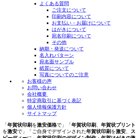
よくある質問
ご注文について
印刷内容について
お支払い・お届けについて
はがきについて
宛名印刷について
その他
納期・発送について
名入れパターン
宛名面サンプル
紙質について
写真についてのご注意
お客様の声
お問い合わせ
会社概要
特定商取引に基づく表記
個人情報保護方針
サイトマップ
「
年賀状印刷
を
激安価格
で」「
年賀状印刷
、
年賀状プリント
を
激安
で」「ご自身でデザインされた
年賀状印刷
を
激安
、
ス
ピーディー
に」
年賀状印刷のデザイン制作
・
年賀はがきの激