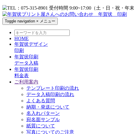
Toggle navigation
×
メニュー
HOME
年賀状デザイン
印刷
年賀状印刷
データ入稿
年賀状印刷
料金表
ご利用案内
テンプレート印刷の流れ
データ入稿印刷の流れ
よくある質問
納期・発送について
名入れパターン
宛名面サンプル
紙質について
写真についてのご注意