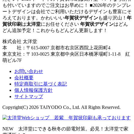
も付いていますのでご注文はお早めに！ ■2026年のテンプレ
ートデザインは会社でご利用いただけるデザインも豊富にそ
ろえております。かわいいい
年賀状デザイン
も盛り沢山！
年
賀状印刷
は
太洋堂
にお任せください
年賀状デザイン
はどん
どん追加予定！これからもどんどん更新します！
株式会社 太洋堂
本 社：〒615-0007 京都市右京区西院上花田町4
東京支社：〒103-0025 東京都中央区日本橋茅場町1-11-8 紅
萌ビル7F
お問い合わせ
会社概要
特定商取引に基づく表記
個人情報保護方針
サイトマップ
Copyright(C) 2026 TAIYODO Co., Ltd. All Rights Reserved.
NEW 太洋堂にできる秋冬の節電対策。必見！太洋堂で家