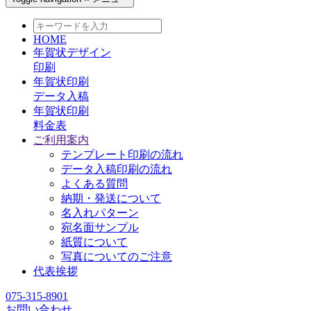
HOME
年賀状デザイン
印刷
年賀状印刷
データ入稿
年賀状印刷
料金表
ご利用案内
テンプレート印刷の流れ
データ入稿印刷の流れ
よくある質問
納期・発送について
名入れパターン
宛名面サンプル
紙質について
写真についてのご注意
代表挨拶
075-315-8901
お問い合わせ