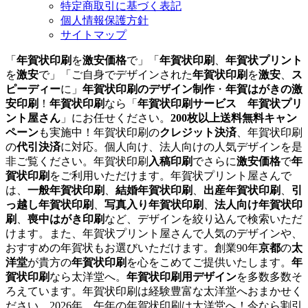
特定商取引に基づく表記
個人情報保護方針
サイトマップ
「
年賀状印刷
を
激安価格
で」「
年賀状印刷
、
年賀状プリント
を
激安
で」「ご自身でデザインされた
年賀状印刷
を
激安
、
ス
ピーディー
に」
年賀状印刷のデザイン制作
・
年賀はがきの激
安印刷
！
年賀状印刷
なら「
年賀状印刷サービス 年賀状プリ
ント屋さん
」にお任せください。
200枚以上送料無料キャン
ペーン
も実施中！年賀状印刷の
クレジット決済
、年賀状印刷
の
代引決済
に対応。個人向け、法人向けの人気デザインを是
非ご覧ください。年賀状印刷
入稿印刷
でさらに
激安価格
で
年
賀状印刷
をご利用いただけます。年賀状プリント屋さんで
は、
一般年賀状印刷
、
結婚年賀状印刷
、
出産年賀状印刷
、
引
っ越し年賀状印刷
、
写真入り年賀状印刷
、
法人向け年賀状印
刷
、
喪中はがき印刷
など、デザインを絞り込んで検索いただ
けます。また、年賀状プリント屋さんで人気のデザインや、
おすすめの年賀状もお選びいただけます。創業90年
京都
の
太
洋堂
が貴方の
年賀状印刷
を心をこめてご提供いたします。
年
賀状印刷
なら太洋堂へ。
年賀状印刷用デザイン
を多数多数そ
ろえています。年賀状印刷は経験豊富な太洋堂へおまかせく
ださい。2026年 午年の年賀状印刷は太洋堂へ！今なら割引