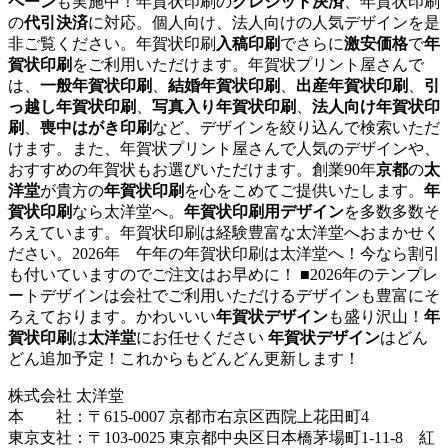
ペーン
も実施中！年賀状印刷の
クレジット決済
、年賀状印刷
の
代引決済
に対応。個人向け、法人向けの人気デザインを是
非ご覧ください。年賀状印刷
入稿印刷
でさらに
激安価格
で
年
賀状印刷
をご利用いただけます。年賀状プリント屋さんで
は、
一般年賀状印刷
、
結婚年賀状印刷
、
出産年賀状印刷
、
引
っ越し年賀状印刷
、
写真入り年賀状印刷
、
法人向け年賀状印
刷
、
喪中はがき印刷
など、デザインを絞り込んで検索いただ
けます。また、年賀状プリント屋さんで人気のデザインや、
おすすめの年賀状もお選びいただけます。創業90年
京都
の
太
洋堂
が貴方の
年賀状印刷
を心をこめてご提供いたします。
年
賀状印刷
なら太洋堂へ。
年賀状印刷用デザイン
を多数多数そ
ろえています。年賀状印刷は経験豊富な太洋堂へおまかせく
ださい。2026年 午年の年賀状印刷は太洋堂へ！今なら割引
も付いていますのでご注文はお早めに！ ■2026年のテンプレ
ートデザインは会社でご利用いただけるデザインも豊富にそ
ろえております。かわいいい
年賀状デザイン
も盛り沢山！
年
賀状印刷
は
太洋堂
にお任せください
年賀状デザイン
はどん
どん追加予定！これからもどんどん更新します！
株式会社 太洋堂
本 社：〒615-0007 京都市右京区西院上花田町4
東京支社：〒103-0025 東京都中央区日本橋茅場町1-11-8 紅