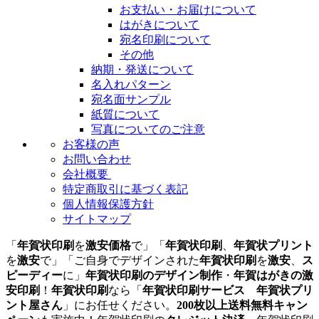
お支払い・お届けについて
はがきについて
宛名印刷について
その他
納期・発送について
名入れパターン
宛名面サンプル
紙質について
写真についてのご注意
お客様の声
お問い合わせ
会社概要
特定商取引に基づく表記
個人情報保護方針
サイトマップ
「
年賀状印刷
を
激安価格
で」「
年賀状印刷
、
年賀状プリント
を
激安
で」「ご自身でデザインされた
年賀状印刷
を
激安
、
ス
ピーディー
に」
年賀状印刷のデザイン制作
・
年賀はがきの激
安印刷
！
年賀状印刷
なら「
年賀状印刷サービス 年賀状プリ
ント屋さん
」にお任せください。
200枚以上送料無料キャン