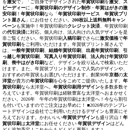
を
激安
で」「ご自身でデザインされた
年賀状印刷
を
激安
、
ス
ピーディー
に」
年賀状印刷のデザイン制作
・
年賀はがきの激
安印刷
！
年賀状印刷
なら「
年賀状印刷サービス 年賀状プリ
ント屋さん
」にお任せください。
200枚以上送料無料キャン
ペーン
も実施中！年賀状印刷の
クレジット決済
、年賀状印刷
の
代引決済
に対応。個人向け、法人向けの人気デザインを是
非ご覧ください。年賀状印刷
入稿印刷
でさらに
激安価格
で
年
賀状印刷
をご利用いただけます。年賀状プリント屋さんで
は、
一般年賀状印刷
、
結婚年賀状印刷
、
出産年賀状印刷
、
引
っ越し年賀状印刷
、
写真入り年賀状印刷
、
法人向け年賀状印
刷
、
喪中はがき印刷
など、デザインを絞り込んで検索いただ
けます。また、年賀状プリント屋さんで人気のデザインや、
おすすめの年賀状もお選びいただけます。創業90年
京都
の
太
洋堂
が貴方の
年賀状印刷
を心をこめてご提供いたします。
年
賀状印刷
なら太洋堂へ。
年賀状印刷用デザイン
を多数多数そ
ろえています。年賀状印刷は経験豊富な太洋堂へおまかせく
ださい。2026年 午年の年賀状印刷は太洋堂へ！今なら割引
も付いていますのでご注文はお早めに！ ■2026年のテンプレ
ートデザインは会社でご利用いただけるデザインも豊富にそ
ろえております。かわいいい
年賀状デザイン
も盛り沢山！
年
賀状印刷
は
太洋堂
にお任せください
年賀状デザイン
はどん
どん追加予定！これからもどんどん更新します！