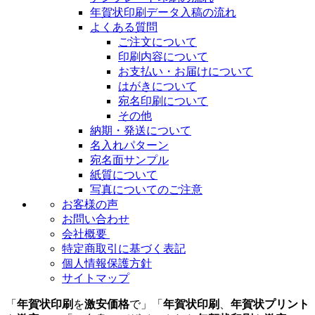
年賀状印刷データ入稿の流れ
よくある質問
ご注文について
印刷内容について
お支払い・お届けについて
はがきについて
宛名印刷について
その他
納期・発送について
名入れパターン
宛名面サンプル
紙質について
写真についてのご注意
お客様の声
お問い合わせ
会社概要
特定商取引に基づく表記
個人情報保護方針
サイトマップ
「
年賀状印刷
を
激安価格
で」「
年賀状印刷
、
年賀状プリント