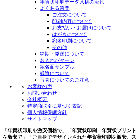
年賀状印刷データ入稿の流れ
よくある質問
ご注文について
印刷内容について
お支払い・お届けについて
はがきについて
宛名印刷について
その他
納期・発送について
名入れパターン
宛名面サンプル
紙質について
写真についてのご注意
お客様の声
お問い合わせ
会社概要
特定商取引に基づく表記
個人情報保護方針
サイトマップ
「
年賀状印刷
を
激安価格
で」「
年賀状印刷
、
年賀状プリント
を
激安
で」「ご自身でデザインされた
年賀状印刷
を
激安
、
ス