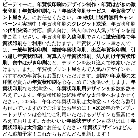
ピーディー
に」
年賀状印刷のデザイン制作
・
年賀はがきの激
安印刷
！
年賀状印刷
なら「
年賀状印刷サービス 年賀状プリ
ント屋さん
」にお任せください。
200枚以上送料無料キャン
ペーン
も実施中！年賀状印刷の
クレジット決済
、年賀状印刷
の
代引決済
に対応。個人向け、法人向けの人気デザインを是
非ご覧ください。年賀状印刷
入稿印刷
でさらに
激安価格
で
年
賀状印刷
をご利用いただけます。年賀状プリント屋さんで
は、
一般年賀状印刷
、
結婚年賀状印刷
、
出産年賀状印刷
、
引
っ越し年賀状印刷
、
写真入り年賀状印刷
、
法人向け年賀状印
刷
、
喪中はがき印刷
など、デザインを絞り込んで検索いただ
けます。また、年賀状プリント屋さんで人気のデザインや、
おすすめの年賀状もお選びいただけます。創業90年
京都
の
太
洋堂
が貴方の
年賀状印刷
を心をこめてご提供いたします。
年
賀状印刷
なら太洋堂へ。
年賀状印刷用デザイン
を多数多数そ
ろえています。年賀状印刷は経験豊富な太洋堂へおまかせく
ださい。2026年 午年の年賀状印刷は太洋堂へ！今なら割引
も付いていますのでご注文はお早めに！ ■2026年のテンプレ
ートデザインは会社でご利用いただけるデザインも豊富にそ
ろえております。かわいいい
年賀状デザイン
も盛り沢山！
年
賀状印刷
は
太洋堂
にお任せください
年賀状デザイン
はどん
どん追加予定！これからもどんどん更新します！