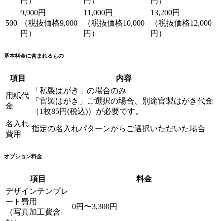
円）
円）
円）
9,900円
11,000円
13,200円
500
（税抜価格9,000
（税抜価格10,000
（税抜価格12,000
円）
円）
円）
基本料金に含まれるもの
項目
内容
「私製はがき」の場合のみ
用紙代
「官製はがき」ご選択の場合、別途官製はがき代金
金
（1枚85円(税込)）が必要です。
名入れ
指定の名入れパターンからご選択いただいた場合
費用
オプション料金
項目
料金
デザインテンプレ
ート費用
0円〜3,300円
（写真加工費含