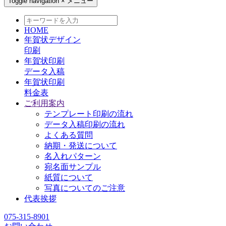
Toggle navigation
×
メニュー
HOME
年賀状デザイン
印刷
年賀状印刷
データ入稿
年賀状印刷
料金表
ご利用案内
テンプレート印刷の流れ
データ入稿印刷の流れ
よくある質問
納期・発送について
名入れパターン
宛名面サンプル
紙質について
写真についてのご注意
代表挨拶
075-315-8901