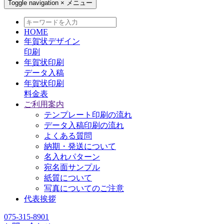
Toggle navigation
×
メニュー
HOME
年賀状デザイン
印刷
年賀状印刷
データ入稿
年賀状印刷
料金表
ご利用案内
テンプレート印刷の流れ
データ入稿印刷の流れ
よくある質問
納期・発送について
名入れパターン
宛名面サンプル
紙質について
写真についてのご注意
代表挨拶
075-315-8901