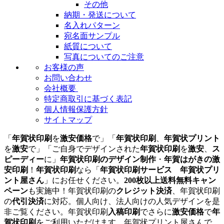
その他
納期・発送について
名入れパターン
宛名面サンプル
紙質について
写真についてのご注意
お客様の声
お問い合わせ
会社概要
特定商取引に基づく表記
個人情報保護方針
サイトマップ
「
年賀状印刷
を
激安価格
で」「
年賀状印刷
、
年賀状プリント
を
激安
で」「ご自身でデザインされた
年賀状印刷
を
激安
、
ス
ピーディー
に」
年賀状印刷のデザイン制作
・
年賀はがきの激
安印刷
！
年賀状印刷
なら「
年賀状印刷サービス 年賀状プリ
ント屋さん
」にお任せください。
200枚以上送料無料キャン
ペーン
も実施中！年賀状印刷の
クレジット決済
、年賀状印刷
の
代引決済
に対応。個人向け、法人向けの人気デザインを是
非ご覧ください。年賀状印刷
入稿印刷
でさらに
激安価格
で
年
賀状印刷
をご利用いただけます。年賀状プリント屋さんで