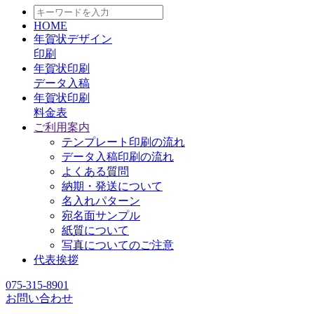
HOME
年賀状デザイン
印刷
年賀状印刷
データ入稿
年賀状印刷
料金表
ご利用案内
テンプレート印刷の流れ
データ入稿印刷の流れ
よくある質問
納期・発送について
名入れパターン
宛名面サンプル
紙質について
写真についてのご注意
代表挨拶
075-315-8901
お問い合わせ