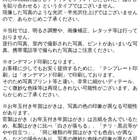
を貼り合わせる）というタイプではございません。
現像した写真のような光沢・半光沢仕上げではございません
ので、あらかじめご了承ください。
※当社では、明るさ調整や、画像補正、レタッチ等は行って
おりません。
逆行の写真、室内で撮影された写真、ピントがあいまいな写
真、携帯電話等で撮られた写真はご注意ください。
※オンデマンド印刷になります。
お客様に少しでもお安く提供するために、「テンプレート印
刷」は「オンデマンド印刷」で印刷しております。
そのため写真プリント等と違い、非常に細かいディテール、
ごく微妙な色味等は再現しきれない可能性がございます。あ
らかじめご了承ください。
※お年玉付き年賀はがきは、写真の色の印象が異なる可能性
があります。
官製はがき（お年玉付き年賀はがき）は古紙を含んでいるた
め、私製はがきに比べ「白さが落ちる」、「チリ・黒点等が
やや目立つ」、「同じ種類の年賀はがきでも色合いが異な
る」などの場合があり、写真の微妙な色味の印象が異なる可