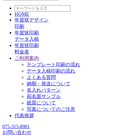
HOME
年賀状デザイン
印刷
年賀状印刷
データ入稿
年賀状印刷
料金表
ご利用案内
テンプレート印刷の流れ
データ入稿印刷の流れ
よくある質問
納期・発送について
名入れパターン
宛名面サンプル
紙質について
写真についてのご注意
代表挨拶
075-315-8901
お問い合わせ