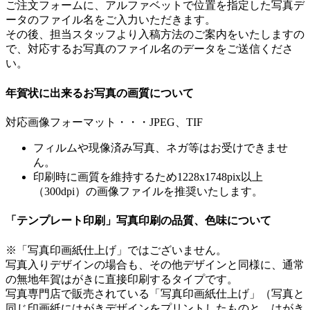
ご注文フォームに、アルファベットで位置を指定した写真デ
ータのファイル名をご入力いただきます。
その後、担当スタッフより入稿方法のご案内をいたしますの
で、対応するお写真のファイル名のデータをご送信くださ
い。
年賀状に出来るお写真の画質について
対応画像フォーマット・・・JPEG、TIF
フィルムや現像済み写真、ネガ等はお受けできませ
ん。
印刷時に画質を維持するため1228x1748pix以上
（300dpi）の画像ファイルを推奨いたします。
「テンプレート印刷」写真印刷の品質、色味について
※「写真印画紙仕上げ」ではございません。
写真入りデザインの場合も、その他デザインと同様に、通常
の無地年賀はがきに直接印刷するタイプです。
写真専門店で販売されている「写真印画紙仕上げ」（写真と
同じ印画紙にはがきデザインをプリントしたものと、はがき