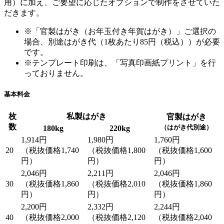
用）に加え、ご要望に応じたオプションで制作をさせていた
だきます。
※「官製はがき（お年玉付き年賀はがき）」ご選択の
場合、別途はがき代（1枚あたり85円（税込））が必要
です。
※テンプレート印刷は、「写真印画紙プリント」を行
っておりません。
基本料金
枚
私製はがき
官製はがき
数
（はがき代別途）
180kg
220kg
1,914円
1,980円
1,760円
20
（税抜価格1,740
（税抜価格1,800
（税抜価格1,600
円）
円）
円）
2,046円
2,211円
2,046円
30
（税抜価格1,860
（税抜価格2,010
（税抜価格1,860
円）
円）
円）
2,200円
2,332円
2,244円
40
（税抜価格2,000
（税抜価格2,120
（税抜価格2,040