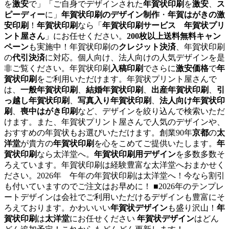
を
激安
で」「ご自身でデザインされた
年賀状印刷
を
激安
、
ス
ピーディー
に」
年賀状印刷のデザイン制作
・
年賀はがきの激
安印刷
！
年賀状印刷
なら「
年賀状印刷サービス 年賀状プリ
ント屋さん
」にお任せください。
200枚以上送料無料キャン
ペーン
も実施中！年賀状印刷の
クレジット決済
、年賀状印刷
の
代引決済
に対応。個人向け、法人向けの人気デザインを是
非ご覧ください。年賀状印刷
入稿印刷
でさらに
激安価格
で
年
賀状印刷
をご利用いただけます。年賀状プリント屋さんで
は、
一般年賀状印刷
、
結婚年賀状印刷
、
出産年賀状印刷
、
引
っ越し年賀状印刷
、
写真入り年賀状印刷
、
法人向け年賀状印
刷
、
喪中はがき印刷
など、デザインを絞り込んで検索いただ
けます。また、年賀状プリント屋さんで人気のデザインや、
おすすめの年賀状もお選びいただけます。創業90年
京都
の
太
洋堂
が貴方の
年賀状印刷
を心をこめてご提供いたします。
年
賀状印刷
なら太洋堂へ。
年賀状印刷用デザイン
を多数多数そ
ろえています。年賀状印刷は経験豊富な太洋堂へおまかせく
ださい。2026年 午年の年賀状印刷は太洋堂へ！今なら割引
も付いていますのでご注文はお早めに！ ■2026年のテンプレ
ートデザインは会社でご利用いただけるデザインも豊富にそ
ろえております。かわいいい
年賀状デザイン
も盛り沢山！
年
賀状印刷
は
太洋堂
にお任せください
年賀状デザイン
はどん