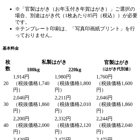
※「官製はがき（お年玉付き年賀はがき）」ご選択の
場合、別途はがき代（1枚あたり85円（税込））が必要
です。
※テンプレート印刷は、「写真印画紙プリント」を行
っておりません。
基本料金
枚
私製はがき
官製はがき
数
（はがき代別途）
180kg
220kg
1,914円
1,980円
1,760円
20
（税抜価格1,740
（税抜価格1,800
（税抜価格1,600
円）
円）
円）
2,046円
2,211円
2,046円
30
（税抜価格1,860
（税抜価格2,010
（税抜価格1,860
円）
円）
円）
2,200円
2,332円
2,244円
40
（税抜価格2,000
（税抜価格2,120
（税抜価格2,040
円）
円）
円）
2,420円
2,475円
2,475円