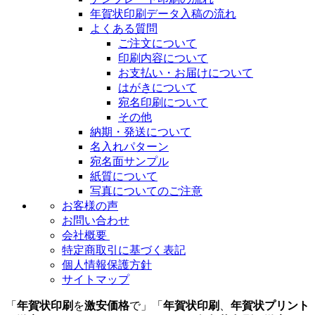
年賀状印刷データ入稿の流れ
よくある質問
ご注文について
印刷内容について
お支払い・お届けについて
はがきについて
宛名印刷について
その他
納期・発送について
名入れパターン
宛名面サンプル
紙質について
写真についてのご注意
お客様の声
お問い合わせ
会社概要
特定商取引に基づく表記
個人情報保護方針
サイトマップ
「
年賀状印刷
を
激安価格
で」「
年賀状印刷
、
年賀状プリント