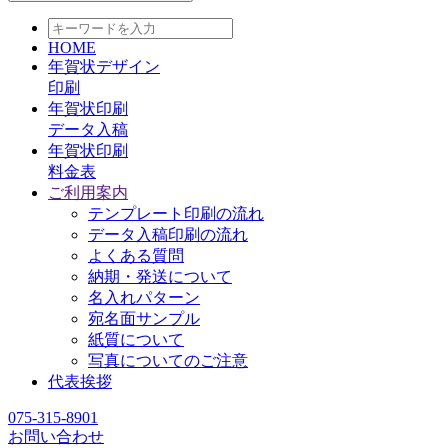
HOME
年賀状デザイン
印刷
年賀状印刷
データ入稿
年賀状印刷
料金表
ご利用案内
テンプレート印刷の流れ
データ入稿印刷の流れ
よくある質問
納期・発送について
名入れパターン
宛名面サンプル
紙質について
写真についてのご注意
代表挨拶
075-315-8901
お問い合わせ